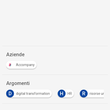
Aziende
Accompany
Argomenti
D
H
R
digital transformation
HR
risorse umane