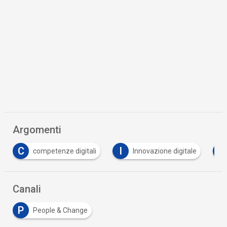
Argomenti
I
L
nze digitali
Innovazione digitale
lavoro agile
Canali
P
People & Change