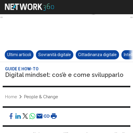
Ultimi articoli
Sovranità digitale
Cittadinanza digitale
Intel
GUIDE E HOW-TO
Digital mindset: cos’è e come svilupparlo
Home
People & Change