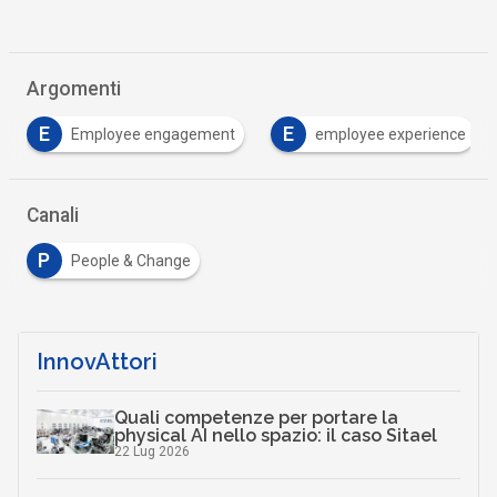
Argomenti
E
E
Employee engagement
employee experience
Canali
P
People & Change
InnovAttori
Quali competenze per portare la
physical AI nello spazio: il caso Sitael
22 Lug 2026