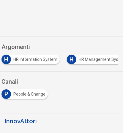
Argomenti
H
H
HR Management System
human capital manageme
Canali
P
People & Change
InnovAttori