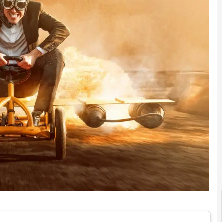
G
H
Gestione capitale umano
HR Information System