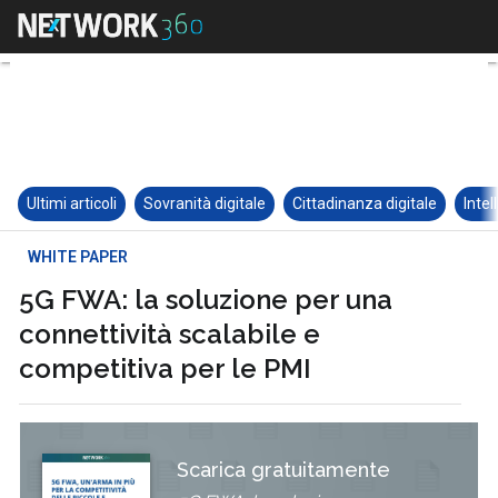
Ultimi articoli
Sovranità digitale
Cittadinanza digitale
Intel
WHITE PAPER
5G FWA: la soluzione per una
connettività scalabile e
competitiva per le PMI
Scarica gratuitamente