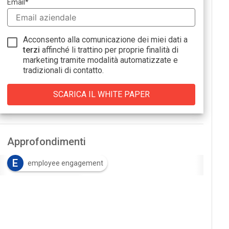
Email
*
Acconsento alla comunicazione dei miei dati a
terzi
affinché li trattino per proprie finalità di
marketing tramite modalità automatizzate e
tradizionali di contatto.
Approfondimenti
E
employee engagement
H
HR management
M
magnetic workplace