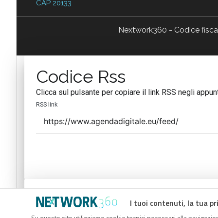
CAP 20133
Nextwork360 - Codice fisc
Codice Rss
Clicca sul pulsante per copiare il link RSS negli appunt
RSS link
Codice Rss
I tuoi contenuti, la tua pr
Clicca sul pulsante per copiare il link RSS negli appunt
Su questo sito utilizziamo cookie tecnici necessari alla navigazion