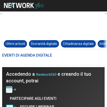
Ultimi articoli
Sovranità digitale
Cittadinanza digitale
Intel
EVENTI DI AGENDA DIGITALE
Accedendo a
e creando il tuo
Nextwork360
account, potrai
PARTECIPARE AGLI EVENTI
SEGUIRE I WEBINAR