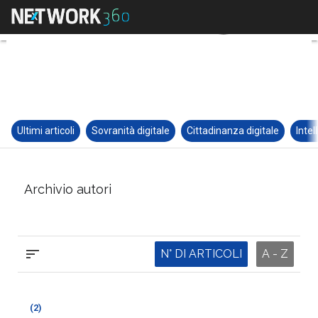
Ultimi articoli
Sovranità digitale
Cittadinanza digitale
Intel
Archivio autori
N° DI ARTICOLI
A - Z
(2)