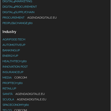
DIGITAL4MARKETING
DIGITAL4PROCUREMENT
DIGITAL4SUPPLYCHAIN
PROCUREMENT
AGENDADIGITALE.EU
PEOPLE&CHANGE360
Industry
AGRIFOOD.TECH
AUTOMOTIVEUP
BANKINGUP
ENERGYUP
HEALTHTECH360
INNOVATION POST
INSURANCEUP
MEDIA
CORCOM
PROPTECH360
RETAILUP
SANITÀ
AGENDADIGITALE.EU
SCUOLA
AGENDADIGITALE.EU
SPACECONOMY360
TELCO
CORCOM