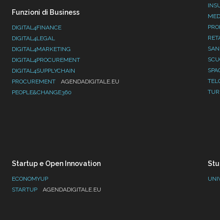
INS
Funzioni di Business
MED
PRO
DIGITAL4FINANCE
RET
DIGITAL4LEGAL
SAN
DIGITAL4MARKETING
SC
DIGITAL4PROCUREMENT
SPA
DIGITAL4SUPPLYCHAIN
TEL
PROCUREMENT
AGENDADIGITALE.EU
TUR
PEOPLE&CHANGE360
Startup e Open Innovation
Stu
ECONOMYUP
UNI
STARTUP
AGENDADIGITALE.EU