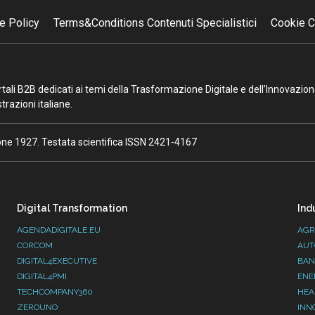
e Policy
Terms&Conditions Contenuti Specialistici
Cookie C
portali B2B dedicati ai temi della Trasformazione Digitale e dell’Innovazio
razioni italiane.
ione 1927. Testata scientifica ISSN 2421-4167
Digital Transformation
Ind
AGENDADIGITALE.EU
AGR
CORCOM
AUT
DIGITAL4EXECUTIVE
BAN
DIGITAL4PMI
ENE
TECHCOMPANY360
HEA
ZEROUNO
INN