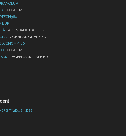
URANCEUP
IA
CORCOM
PTECH360
AILUP
ITÀ
AGENDADIGITALE.EU
UOLA
AGENDADIGITALE.EU
CECONOMY360
CO
CORCOM
ISMO
AGENDADIGITALE.EU
denti
VERSITY2BUSINESS