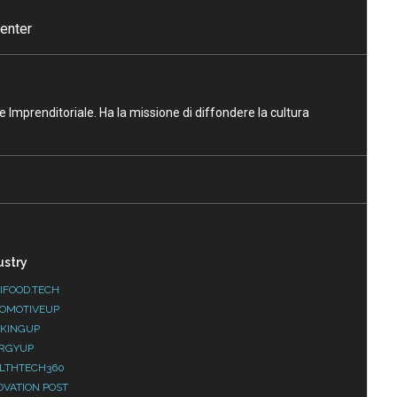
enter
ne Imprenditoriale. Ha la missione di diffondere la cultura
ustry
IFOOD.TECH
OMOTIVEUP
KINGUP
RGYUP
LTHTECH360
OVATION POST