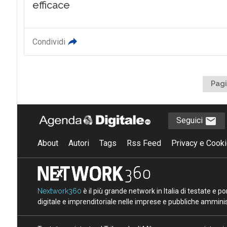
efficace
Condividi
Pagi
Seguici
About
Autori
Tags
Rss Feed
Privacy e Cooki
Nextwork360
è il più grande network in Italia di testate e 
digitale e imprenditoriale nelle imprese e pubbliche amminist