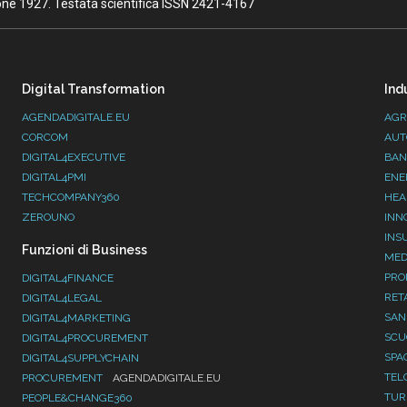
ione 1927. Testata scientifica ISSN 2421-4167
Digital Transformation
Ind
AGENDADIGITALE.EU
AGR
CORCOM
AUT
DIGITAL4EXECUTIVE
BAN
DIGITAL4PMI
ENE
TECHCOMPANY360
HEA
ZEROUNO
INN
INS
Funzioni di Business
MED
PRO
DIGITAL4FINANCE
RET
DIGITAL4LEGAL
SAN
DIGITAL4MARKETING
SC
DIGITAL4PROCUREMENT
SPA
DIGITAL4SUPPLYCHAIN
TEL
PROCUREMENT
AGENDADIGITALE.EU
TUR
PEOPLE&CHANGE360