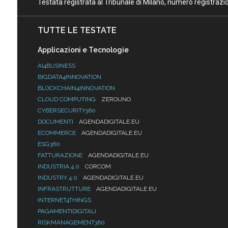
Testata registrata al Tribunale di Milano, numero registraz
TUTTE LE TESTATE
Applicazioni e Tecnologie
AI4BUSINESS
BIGDATA4INNOVATION
BLOCKCHAIN4INNOVATION
CLOUD COMPUTING
ZEROUNO
CYBERSECURITY360
DOCUMENTI
AGENDADIGITALE.EU
ECOMMERCE
AGENDADIGITALE.EU
ESG360
FATTURAZIONE
AGENDADIGITALE.EU
INDUSTRIA 4.0
CORCOM
INDUSTRY 4.0
AGENDADIGITALE.EU
INFRASTRUTTURE
AGENDADIGITALE.EU
INTERNET4THINGS
PAGAMENTIDIGITALI
RISKMANAGEMENT360