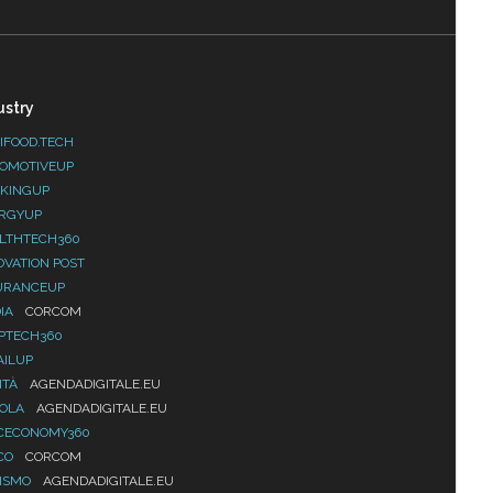
ustry
IFOOD.TECH
OMOTIVEUP
KINGUP
RGYUP
LTHTECH360
OVATION POST
URANCEUP
IA
CORCOM
PTECH360
AILUP
ITÀ
AGENDADIGITALE.EU
UOLA
AGENDADIGITALE.EU
CECONOMY360
CO
CORCOM
ISMO
AGENDADIGITALE.EU