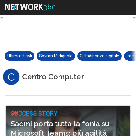
Ultimi articoli
Sovranità digitale
Cittadinanza digitale
Intel
C
Centro Computer
SUCCESS STORY
Sacmi porta tutta la fonia su
Microsoft Teams: più agilità