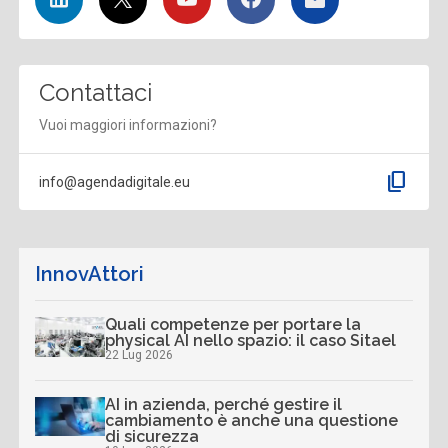
Contattaci
Vuoi maggiori informazioni?
content_copy
info@agendadigitale.eu
InnovAttori
Quali competenze per portare la
physical AI nello spazio: il caso Sitael
22 Lug 2026
AI in azienda, perché gestire il
cambiamento è anche una questione
di sicurezza