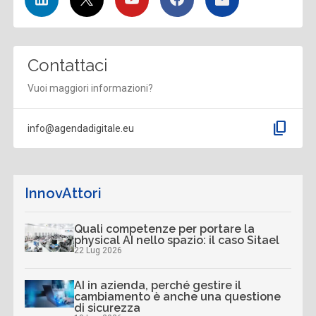
Contattaci
Vuoi maggiori informazioni?
content_copy
info@agendadigitale.eu
InnovAttori
Quali competenze per portare la
physical AI nello spazio: il caso Sitael
22 Lug 2026
AI in azienda, perché gestire il
cambiamento è anche una questione
di sicurezza