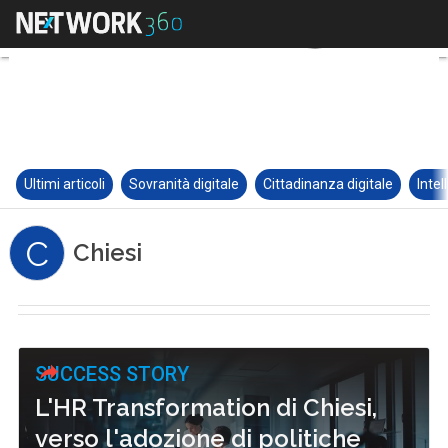
Ultimi articoli
Sovranità digitale
Cittadinanza digitale
Intel
C
Chiesi
SUCCESS STORY
L'HR Transformation di Chiesi,
verso l'adozione di politiche