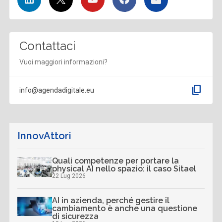
Contattaci
Vuoi maggiori informazioni?
content_copy
info@agendadigitale.eu
InnovAttori
Quali competenze per portare la
physical AI nello spazio: il caso Sitael
22 Lug 2026
AI in azienda, perché gestire il
cambiamento è anche una questione
di sicurezza