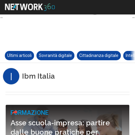
Ultimi articoli
Sovranità digitale
Cittadinanza digitale
Intel
I
Ibm Italia
FORMAZIONE
Asse scuola-impresa: partire
dalle buone pratiche per