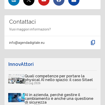
Contattaci
Vuoi maggiori informazioni?
content_copy
info@agendadigitale.eu
InnovAttori
Quali competenze per portare la
physical AI nello spazio: il caso Sitael
22 Lug 2026
AI in azienda, perché gestire il
cambiamento è anche una questione
di sicurezza