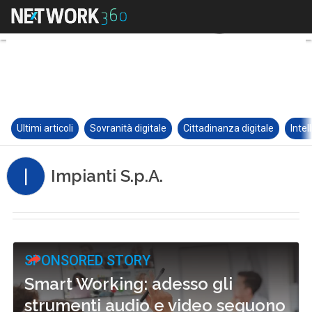
Ultimi articoli
Sovranità digitale
Cittadinanza digitale
Intel
I
Impianti S.p.A.
SPONSORED STORY
Smart Working: adesso gli
strumenti audio e video seguono