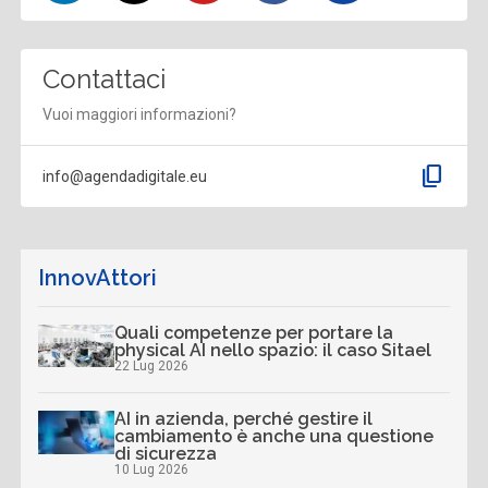
Contattaci
Vuoi maggiori informazioni?
content_copy
info@agendadigitale.eu
InnovAttori
Quali competenze per portare la
physical AI nello spazio: il caso Sitael
22 Lug 2026
AI in azienda, perché gestire il
cambiamento è anche una questione
di sicurezza
10 Lug 2026