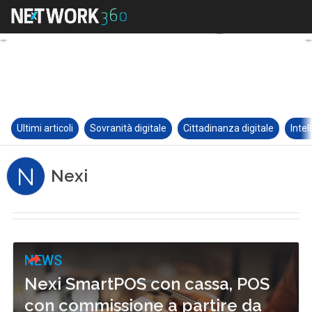
Ultimi articoli
Sovranità digitale
Cittadinanza digitale
Intel
N
Nexi
NEWS
Nexi SmartPOS con cassa, POS
con commissione a partire da