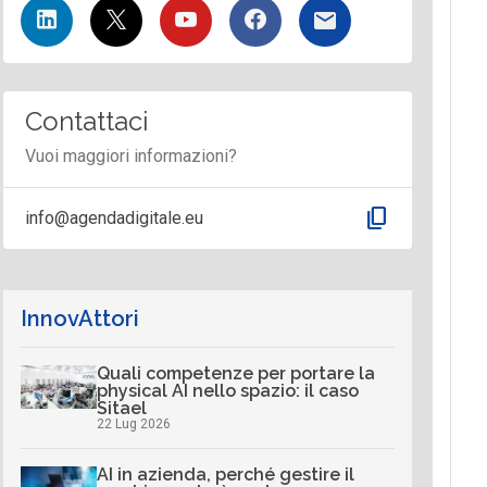
Contattaci
Vuoi maggiori informazioni?
content_copy
info@agendadigitale.eu
InnovAttori
Quali competenze per portare la
physical AI nello spazio: il caso
Sitael
22 Lug 2026
AI in azienda, perché gestire il