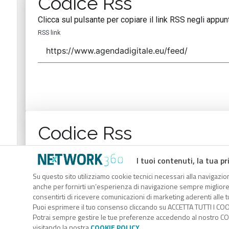
Codice Rss
Clicca sul pulsante per copiare il link RSS negli appunt
RSS link
Codice Rss
Clicca sul pulsante per copiare il link RSS negli appunt
I tuoi contenuti, la tua pr
RSS link
Su questo sito utilizziamo cookie tecnici necessari alla navigazion
anche per fornirti un’esperienza di navigazione sempre migliore, p
consentirti di ricevere comunicazioni di marketing aderenti alle tu
Puoi esprimere il tuo consenso cliccando su ACCETTA TUTTI I COO
Potrai sempre gestire le tue preferenze accedendo al nostro COO
visitando la nostra
COOKIE POLICY
.