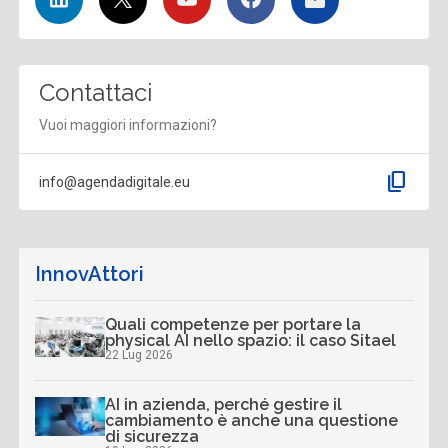
Contattaci
Vuoi maggiori informazioni?
content_copy
info@agendadigitale.eu
InnovAttori
Quali competenze per portare la
physical AI nello spazio: il caso Sitael
22 Lug 2026
AI in azienda, perché gestire il
cambiamento è anche una questione
di sicurezza