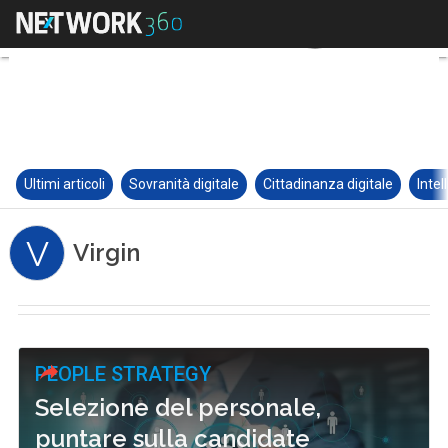
Ultimi articoli
Sovranità digitale
Cittadinanza digitale
Intel
V
Virgin
PEOPLE STRATEGY
Selezione del personale,
puntare sulla candidate