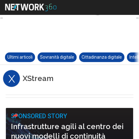
Ultimi articoli
Sovranità digitale
Cittadinanza digitale
Intel
X
XStream
SPONSORED STORY
Infrastrutture agili al centro dei
nuovi modelli di continuità