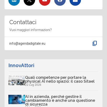
Contattaci
Vuoi maggiori informazioni?
content_copy
info@agendadigitale.eu
InnovAttori
Quali competenze per portare la
physical AI nello spazio: il caso Sitael
22 Lug 2026
AI in azienda, perché gestire il
cambiamento è anche una questione
di sicurezza