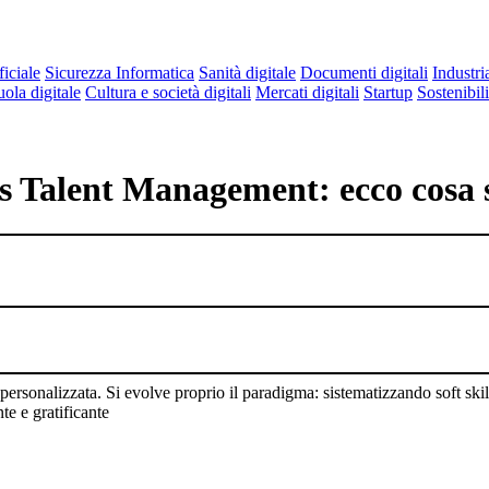
ficiale
Sicurezza Informatica
Sanità digitale
Documenti digitali
Industri
ola digitale
Cultura e società digitali
Mercati digitali
Startup
Sostenibili
 Talent Management: ecco cosa 
sonalizzata. Si evolve proprio il paradigma: sistematizzando soft skill e
te e gratificante