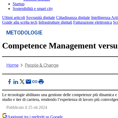
Startup
Sostenibilità e smart city
Ultimi articoli
Sovranità digitale
Cittadinanza digitale
Intelligenza Arti
Guide alla scelta tech
Infrastrutture digitali
Fatturazione elettronica
Scu
METODOLOGIE
Competence Management versus
Home
People & Change
Le tecnologie abilitano una gestione delle competenze più dinamica e per
studio e iter di carriera, rendendo l’esperienza di lavoro più coinvolgen
Pubblicato il 25 ott 2024
Aggiungi tra i preferiti su Google