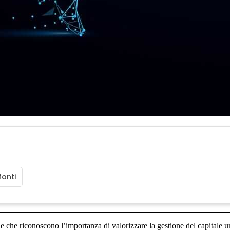
fonti
 che riconoscono l’importanza di valorizzare la gestione del capitale 