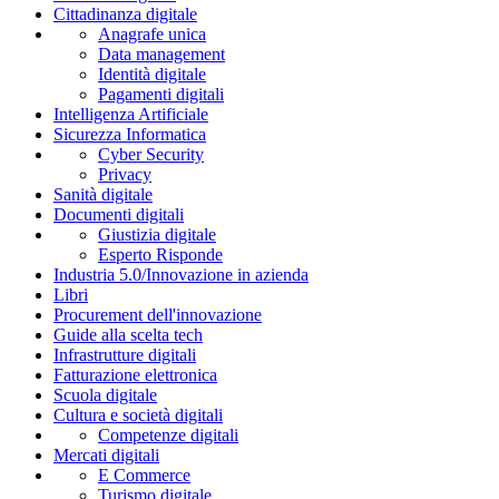
Cittadinanza digitale
Anagrafe unica
Data management
Identità digitale
Pagamenti digitali
Intelligenza Artificiale
Sicurezza Informatica
Cyber Security
Privacy
Sanità digitale
Documenti digitali
Giustizia digitale
Esperto Risponde
Industria 5.0/Innovazione in azienda
Libri
Procurement dell'innovazione
Guide alla scelta tech
Infrastrutture digitali
Fatturazione elettronica
Scuola digitale
Cultura e società digitali
Competenze digitali
Mercati digitali
E Commerce
Turismo digitale