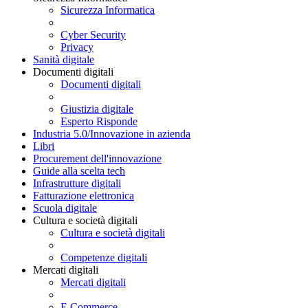
Sicurezza Informatica
Cyber Security
Privacy
Sanità digitale
Documenti digitali
Documenti digitali
Giustizia digitale
Esperto Risponde
Industria 5.0/Innovazione in azienda
Libri
Procurement dell'innovazione
Guide alla scelta tech
Infrastrutture digitali
Fatturazione elettronica
Scuola digitale
Cultura e società digitali
Cultura e società digitali
Competenze digitali
Mercati digitali
Mercati digitali
E Commerce