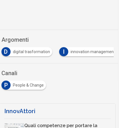
Argomenti
D
I
digital trasformation
innovation management
Canali
P
People & Change
InnovAttori
Quali competenze per portare la