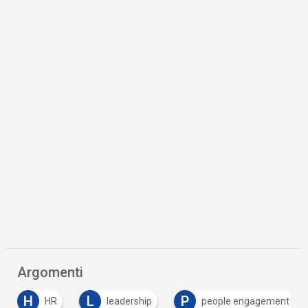
Argomenti
H
L
P
HR
leadership
people engagement