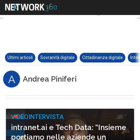
Ultimi articoli
Sovranità digitale
Cittadinanza digitale
Intel
A
Andrea Piniferi
VIDEOINTERVISTA
intranet.ai e Tech Data: “Insieme
portiamo nelle aziende un