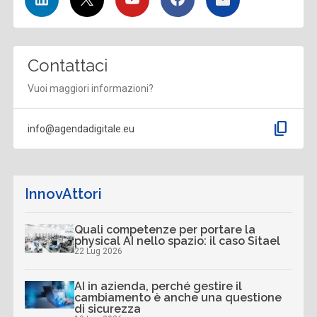
Contattaci
Vuoi maggiori informazioni?
content_copy
info@agendadigitale.eu
InnovAttori
Quali competenze per portare la
physical AI nello spazio: il caso Sitael
22 Lug 2026
AI in azienda, perché gestire il
cambiamento è anche una questione
di sicurezza