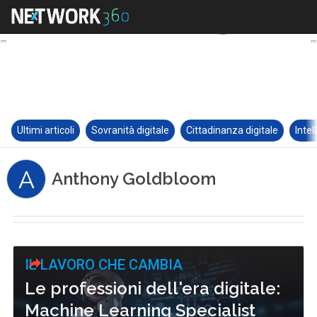
Ultimi articoli
Sovranità digitale
Cittadinanza digitale
Intel
A
Anthony Goldbloom
IL LAVORO CHE CAMBIA
Le professioni dell'era digitale:
Machine Learning Specialist