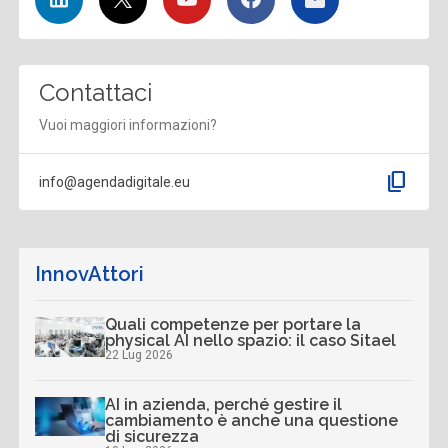
Contattaci
Vuoi maggiori informazioni?
content_copy
info@agendadigitale.eu
InnovAttori
Quali competenze per portare la
physical AI nello spazio: il caso Sitael
22 Lug 2026
AI in azienda, perché gestire il
cambiamento è anche una questione
di sicurezza