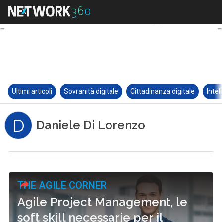
Ultimi articoli
Sovranità digitale
Cittadinanza digitale
Intel
D
Daniele Di Lorenzo
THE AGILE CORNER
Agile Project Management, le
soft skill necessarie per il