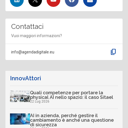
Contattaci
Vuoi maggiori informazioni?
content_copy
info@agendadigitale.eu
InnovAttori
Quali competenze per portare la
physical AI nello spazio: il caso Sitael
22 Lug 2026
AI in azienda, perché gestire il
cambiamento è anche una questione
di sicurezza