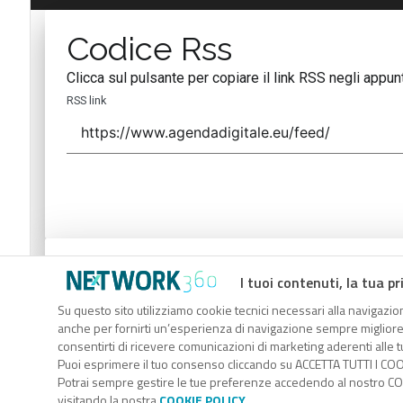
Codice Rss
Clicca sul pulsante per copiare il link RSS negli appunt
RSS link
Codice Rss
I tuoi contenuti, la tua pr
Clicca sul pulsante per copiare il link RSS negli appunt
Su questo sito utilizziamo cookie tecnici necessari alla navigazion
anche per fornirti un’esperienza di navigazione sempre migliore, p
RSS link
consentirti di ricevere comunicazioni di marketing aderenti alle tu
Puoi esprimere il tuo consenso cliccando su ACCETTA TUTTI I COO
Potrai sempre gestire le tue preferenze accedendo al nostro COO
visitando la nostra
COOKIE POLICY
.