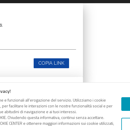
i.
COPIA LINK
ivacy!
i.
e e funzionali all’erogazione del servizio. Utilizziamo i cookie
er facilitare le interazioni con le nostre funzionalità social e per
e abitudini di navigazione e ai tuoi interessi.
KIE. Chiudendo questa informativa, continui senza accettare.
KIE CENTER e ottenere maggiori informazioni sui cookie utilizzati,