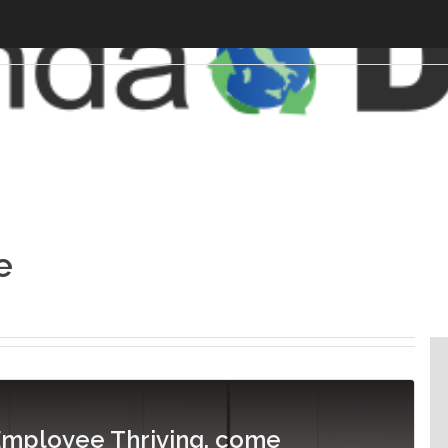
e
Employee Thriving, come