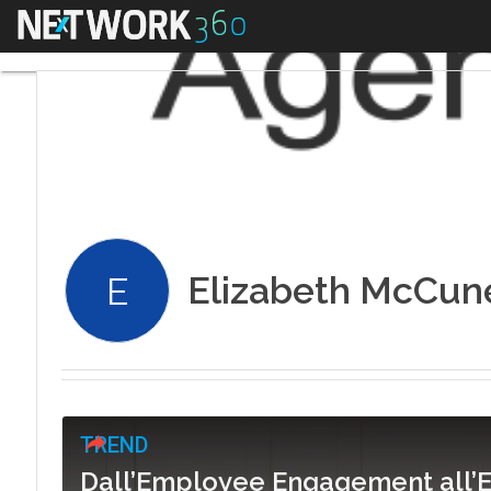
Menu
Elizabeth McCun
E
TREND
Dall’Employee Engagement all’