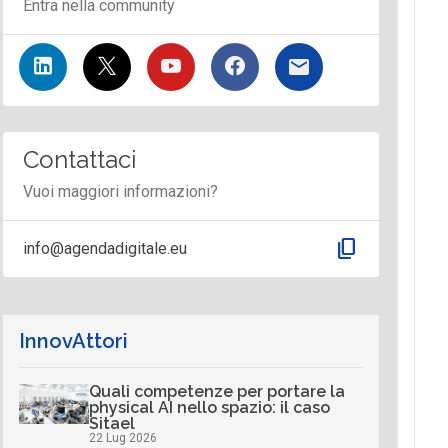
Entra nella community
Contattaci
Vuoi maggiori informazioni?
content_copy
info@agendadigitale.eu
InnovAttori
Quali competenze per portare la
physical AI nello spazio: il caso
Sitael
22 Lug 2026