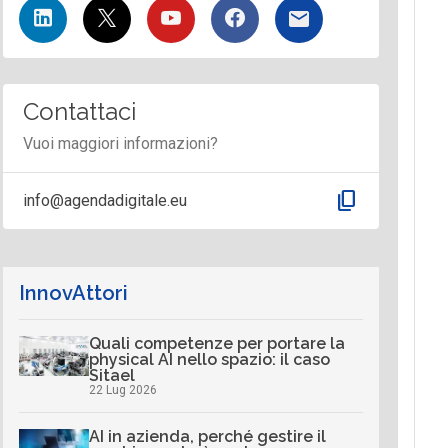
Contattaci
Vuoi maggiori informazioni?
content_copy
info@agendadigitale.eu
InnovAttori
Quali competenze per portare la
physical AI nello spazio: il caso
Sitael
22 Lug 2026
AI in azienda, perché gestire il