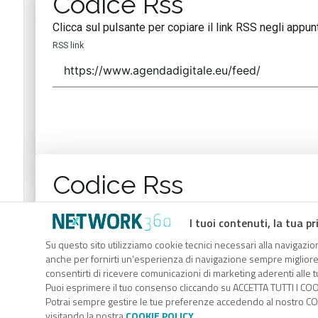
Codice Rss
Clicca sul pulsante per copiare il link RSS negli appunt
RSS link
Codice Rss
Clicca sul pulsante per copiare il link RSS negli appunt
I tuoi contenuti, la tua pr
RSS link
Su questo sito utilizziamo cookie tecnici necessari alla navigazion
anche per fornirti un’esperienza di navigazione sempre migliore, p
consentirti di ricevere comunicazioni di marketing aderenti alle tu
Puoi esprimere il tuo consenso cliccando su ACCETTA TUTTI I COO
Potrai sempre gestire le tue preferenze accedendo al nostro COO
visitando la nostra
COOKIE POLICY
.