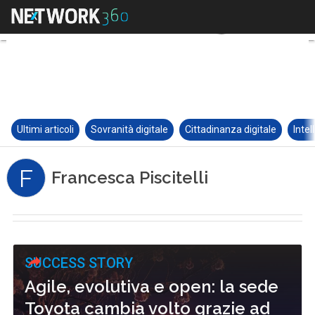
Ultimi articoli
Sovranità digitale
Cittadinanza digitale
Intel
F
Francesca Piscitelli
SUCCESS STORY
Agile, evolutiva e open: la sede
Toyota cambia volto grazie ad