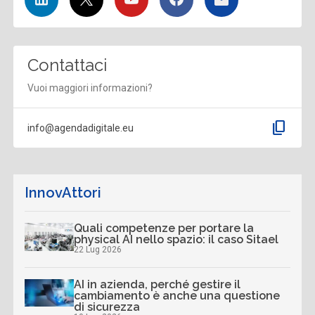
Contattaci
Vuoi maggiori informazioni?
content_copy
info@agendadigitale.eu
InnovAttori
Quali competenze per portare la
physical AI nello spazio: il caso Sitael
22 Lug 2026
AI in azienda, perché gestire il
cambiamento è anche una questione
di sicurezza