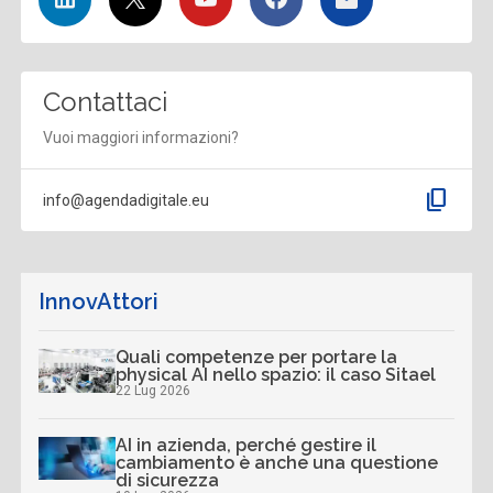
Contattaci
Vuoi maggiori informazioni?
content_copy
info@agendadigitale.eu
InnovAttori
Quali competenze per portare la
physical AI nello spazio: il caso Sitael
22 Lug 2026
AI in azienda, perché gestire il
cambiamento è anche una questione
di sicurezza