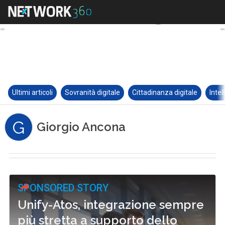
Ultimi articoli
Sovranità digitale
Cittadinanza digitale
Intel
G
Giorgio Ancona
SPONSORED STORY
Unify-Atos, integrazione sempre
più stretta a supporto dello