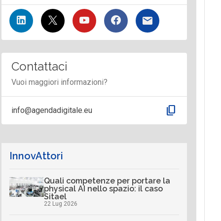
Contattaci
Vuoi maggiori informazioni?
content_copy
info@agendadigitale.eu
InnovAttori
Quali competenze per portare la
physical AI nello spazio: il caso
Sitael
22 Lug 2026