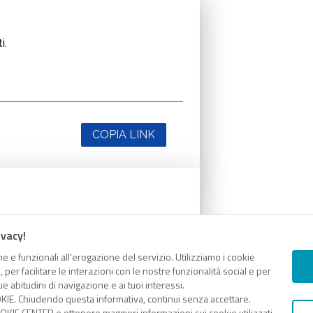
i.
COPIA LINK
i.
ivacy!
e e funzionali all’erogazione del servizio. Utilizziamo i cookie
er facilitare le interazioni con le nostre funzionalità social e per
e abitudini di navigazione e ai tuoi interessi.
KIE. Chiudendo questa informativa, continui senza accettare.
KIE CENTER e ottenere maggiori informazioni sui cookie utilizzati,
COPIA LINK