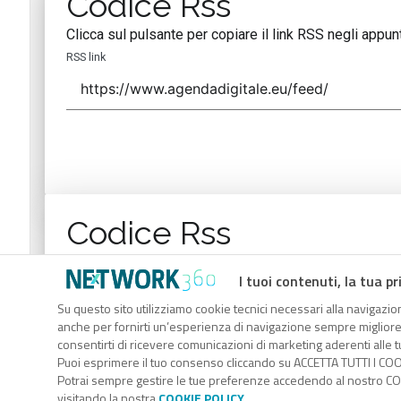
Codice Rss
Clicca sul pulsante per copiare il link RSS negli appunt
RSS link
Codice Rss
Clicca sul pulsante per copiare il link RSS negli appunt
I tuoi contenuti, la tua pr
RSS link
Su questo sito utilizziamo cookie tecnici necessari alla navigazion
anche per fornirti un’esperienza di navigazione sempre migliore, p
consentirti di ricevere comunicazioni di marketing aderenti alle tu
Puoi esprimere il tuo consenso cliccando su ACCETTA TUTTI I COO
Potrai sempre gestire le tue preferenze accedendo al nostro COO
visitando la nostra
COOKIE POLICY
.