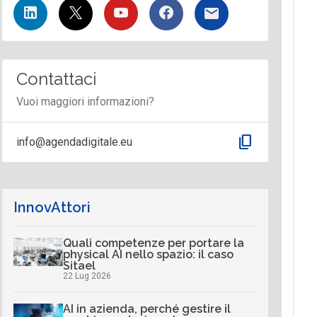
Contattaci
Vuoi maggiori informazioni?
content_copy
info@agendadigitale.eu
InnovAttori
Quali competenze per portare la
physical AI nello spazio: il caso
Sitael
22 Lug 2026
AI in azienda, perché gestire il