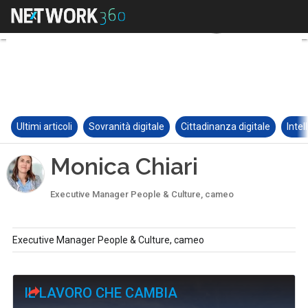
Ultimi articoli
Sovranità digitale
Cittadinanza digitale
Intel
Monica Chiari
Executive Manager People & Culture, cameo
Executive Manager People & Culture, cameo
IL LAVORO CHE CAMBIA