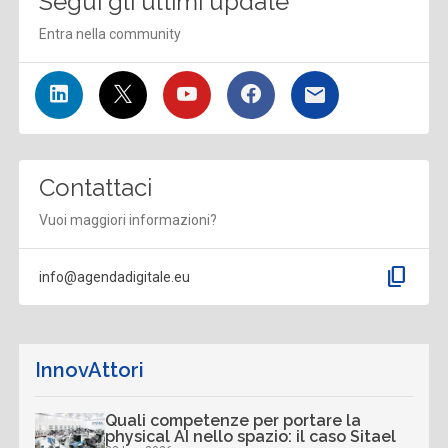
Segui gli ultimi update
Entra nella community
Contattaci
Vuoi maggiori informazioni?
content_copy
info@agendadigitale.eu
InnovAttori
Quali competenze per portare la
physical AI nello spazio: il caso Sitael