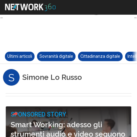
Ultimi articoli
Sovranità digitale
Cittadinanza digitale
Intel
S
Simone Lo Russo
SPONSORED STORY
Smart Working: adesso gli
strumenti audio e video seguono