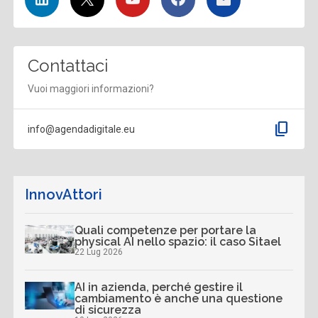
Contattaci
Vuoi maggiori informazioni?
content_copy
info@agendadigitale.eu
InnovAttori
Quali competenze per portare la
physical AI nello spazio: il caso Sitael
22 Lug 2026
AI in azienda, perché gestire il
cambiamento è anche una questione
di sicurezza