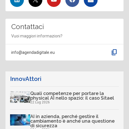
Contattaci
Vuoi maggiori informazioni?
content_copy
info@agendadigitale.eu
InnovAttori
Quali competenze per portare la
physical AI nello spazio: il caso Sitael
22 Lug 2026
AI in azienda, perché gestire il
cambiamento è anche una questione
di sicurezza