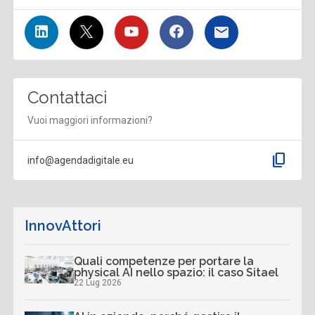
Contattaci
Vuoi maggiori informazioni?
content_copy
info@agendadigitale.eu
InnovAttori
Quali competenze per portare la
physical AI nello spazio: il caso Sitael
22 Lug 2026