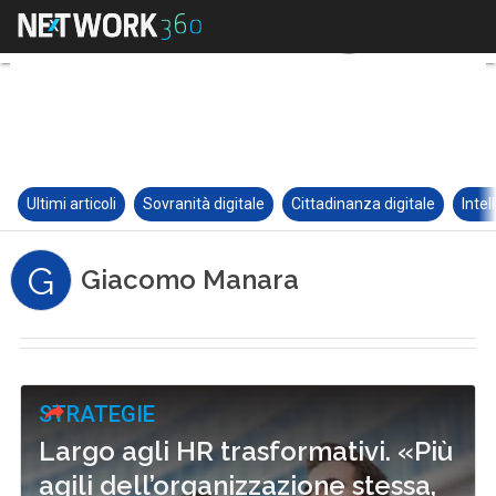
Ultimi articoli
Sovranità digitale
Cittadinanza digitale
Intel
G
Giacomo Manara
STRATEGIE
Largo agli HR trasformativi. «Più
agili dell’organizzazione stessa,