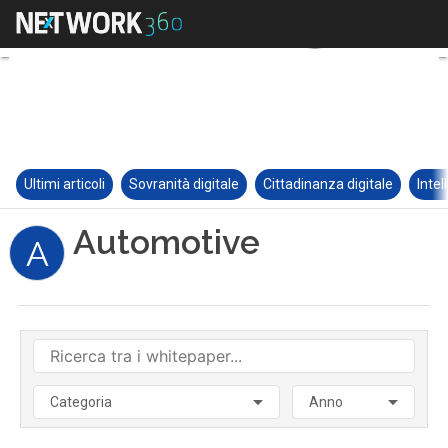
Ultimi articoli
Sovranità digitale
Cittadinanza digitale
Intel
Automotive
A
Categoria
Anno