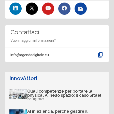
Contattaci
Vuoi maggiori informazioni?
content_copy
info@agendadigitale.eu
InnovAttori
Quali competenze per portare la
physical AI nello spazio: il caso Sitael
22 Lug 2026
AI in azienda, perché gestire il