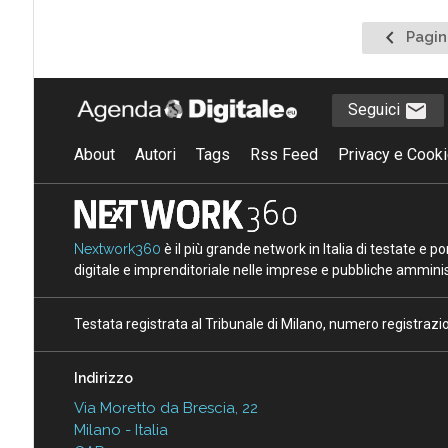
Pagina
Pagin
precede
Seguici
About
Autori
Tags
Rss Feed
Privacy e Cooki
Nextwork360
è il più grande network in Italia di testate e 
digitale e imprenditoriale nelle imprese e pubbliche amminist
Testata registrata al Tribunale di Milano, numero registraz
Indirizzo
Via Moretto da Brescia, 22
Milano - Italia