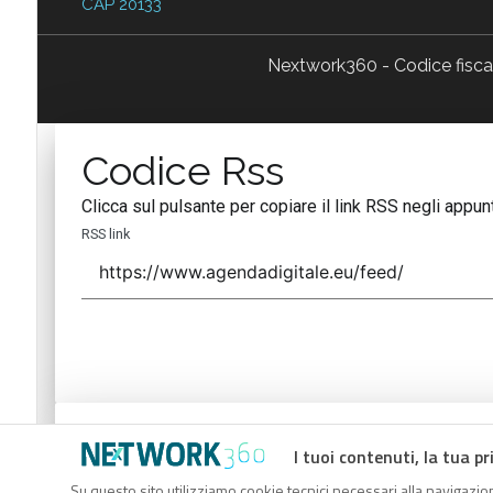
CAP 20133
Nextwork360 - Codice fisc
Codice Rss
Clicca sul pulsante per copiare il link RSS negli appunt
RSS link
Codice Rss
I tuoi contenuti, la tua pr
Clicca sul pulsante per copiare il link RSS negli appunt
Su questo sito utilizziamo cookie tecnici necessari alla navigazion