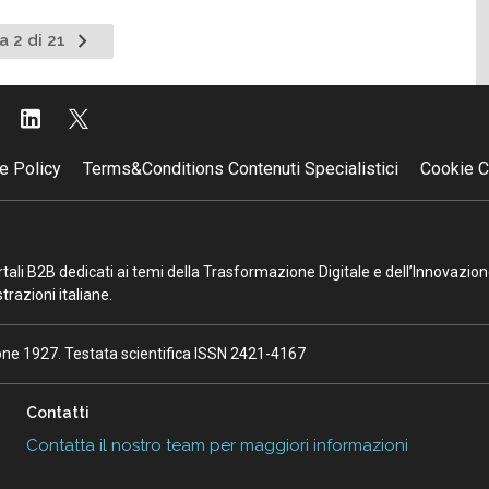
Pagina
a 2 di 21
nte
successiva
e Policy
Terms&Conditions Contenuti Specialistici
Cookie C
portali B2B dedicati ai temi della Trasformazione Digitale e dell’Innovazio
razioni italiane.
ione 1927. Testata scientifica ISSN 2421-4167
Contatti
Contatta il nostro team per maggiori informazioni