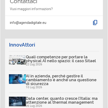
Contattaci
Vuoi maggiori informazioni?
content_copy
info@agendadigitale.eu
InnovAttori
Quali competenze per portare la
physical AI nello spazio: il caso Sitael
22 Lug 2026
AI in azienda, perché gestire il
cambiamento è anche una questione
di sicurezza
10 Lug 2026
Data center, quanto cresce l’Italia: ma
attenzione al thermal management
06 Lug 2026