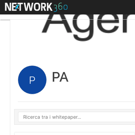
Menu
PA
P