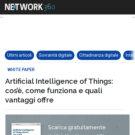
Ultimi articoli
Sovranità digitale
Cittadinanza digitale
Intel
WHITE PAPER
Artificial Intelligence of Things:
cos’è, come funziona e quali
vantaggi offre
Scarica gratuitamente