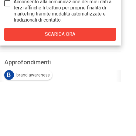
Acconsento alla comunicazione dei miei dati a
terzi
affinché li trattino per proprie finalità di
marketing tramite modalità automatizzate e
tradizionali di contatto.
Approfondimenti
B
brand awareness
C
customer experience
D
M
digital marketing
Metaverso