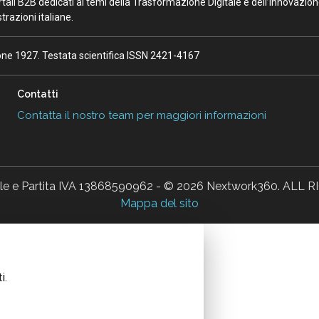
portali B2B dedicati ai temi della Trasformazione Digitale e dell’Innovazio
razioni italiane.
ione 1927. Testata scientifica ISSN 2421-4167
Contatti
Contatta il nostro team per maggiori informazioni
ale e Partita IVA 13868590962 - © 2026 Nextwork360. AL
Mappa del sito
i.