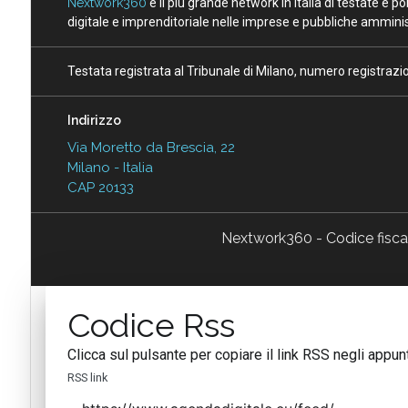
Nextwork360
è il più grande network in Italia di testate e 
digitale e imprenditoriale nelle imprese e pubbliche amminist
Testata registrata al Tribunale di Milano, numero registraz
Indirizzo
Via Moretto da Brescia, 22
Milano - Italia
CAP 20133
Nextwork360 - Codice fisc
Codice Rss
Clicca sul pulsante per copiare il link RSS negli appunt
RSS link