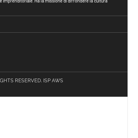
ne Imprenditoriale. Ha la missione di diffondere la cultura
L RIGHTS RESERVED. ISP AWS