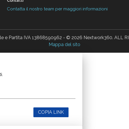
Contatti
Contatta il nostro team per maggiori informazioni
ale e Partita IVA 13868590962 - © 2026 Nextwork360. AL
Mappa del sito
i.
COPIA LINK