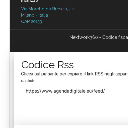
Indirizzo
Via Moretto da Brescia, 22
Milano - Italia
CAP 20133
Nextwork360 - Codice fisc
Codice Rss
Clicca sul pulsante per copiare il link RSS negli appunt
RSS link