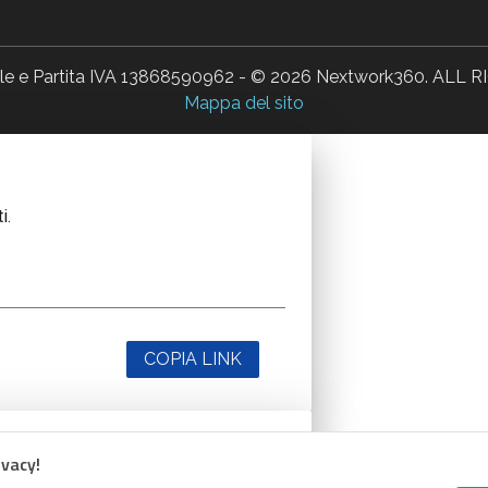
ale e Partita IVA 13868590962 - © 2026 Nextwork360. AL
Mappa del sito
i.
COPIA LINK
ivacy!