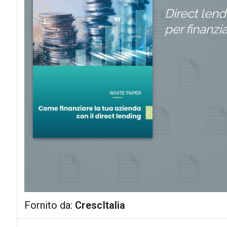
Direct lend
per finanzi
Fornito da:
CrescItalia