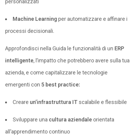
personalizzati
Machine Learning
per automatizzare e affinare i
processi decisionali
.
Approfondisci nel
la Guida
l
e funzionalità di
un
ERP
intelligent
e
,
l’impatto che
potrebb
e
ro
avere sulla tua
azienda
,
e come
capitalizzare le tecnologie
emergenti con
5
best practice
:
Creare
un’
infrastruttura IT
scalabile e flessibile
Sviluppare una
cultura aziendale
orientata
all’apprendimento continuo