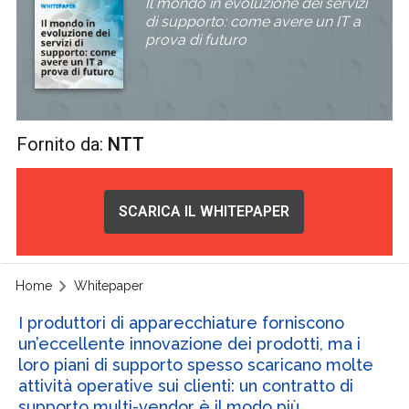
Il mondo in evoluzione dei servizi
di supporto: come avere un IT a
prova di futuro
Fornito da:
NTT
SCARICA IL WHITEPAPER
Home
Whitepaper
I produttori di apparecchiature forniscono
un’eccellente innovazione dei prodotti, ma i
loro piani di supporto spesso scaricano molte
attività operative sui clienti: un contratto di
supporto multi-vendor è il modo più