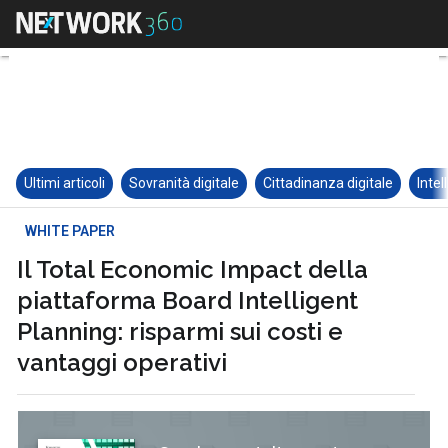
Ultimi articoli
Sovranità digitale
Cittadinanza digitale
Intel
WHITE PAPER
Il Total Economic Impact della
piattaforma Board Intelligent
Planning: risparmi sui costi e
vantaggi operativi