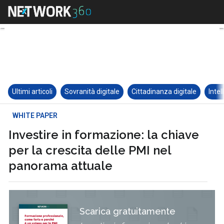
Ultimi articoli
Sovranità digitale
Cittadinanza digitale
Intel
WHITE PAPER
Investire in formazione: la chiave
per la crescita delle PMI nel
panorama attuale
Scarica gratuitamente