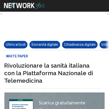
Ultimi articoli
Sovranità digitale
Cittadinanza digitale
Intel
WHITE PAPER
Rivoluzionare la sanità italiana
con la Piattaforma Nazionale di
Telemedicina
Scarica gratuitamente