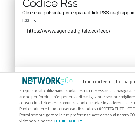
Codice Rss
Clicca sul pulsante per copiare il link RSS negli appunt
RSS link
Codice Rss
I tuoi contenuti, la tua pr
Clicca sul pulsante per copiare il link RSS negli appunt
Su questo sito utilizziamo cookie tecnici necessari alla navigazion
anche per fornirti un’esperienza di navigazione sempre migliore, p
RSS link
consentirti di ricevere comunicazioni di marketing aderenti alle tu
Puoi esprimere il tuo consenso cliccando su ACCETTA TUTTI I COO
Potrai sempre gestire le tue preferenze accedendo al nostro COO
visitando la nostra
COOKIE POLICY
.