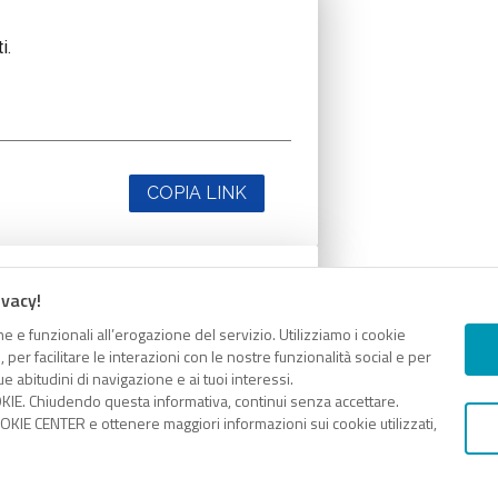
i.
COPIA LINK
ivacy!
i.
e e funzionali all’erogazione del servizio. Utilizziamo i cookie
er facilitare le interazioni con le nostre funzionalità social e per
e abitudini di navigazione e ai tuoi interessi.
KIE. Chiudendo questa informativa, continui senza accettare.
KIE CENTER e ottenere maggiori informazioni sui cookie utilizzati,
COPIA LINK