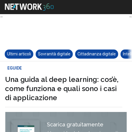
Ultimi articoli
Sovranità digitale
Cittadinanza digitale
Intel
EGUIDE
Una guida al deep learning: cos’è,
come funziona e quali sono i casi
di applicazione
Scarica gratuitamente